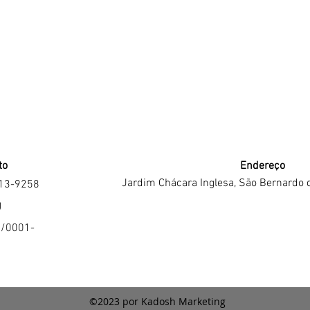
to
Endereço
Jardim Chácara Inglesa, São Bernardo 
213-9258
J
4/0001-
©2023 por Kadosh Marketing