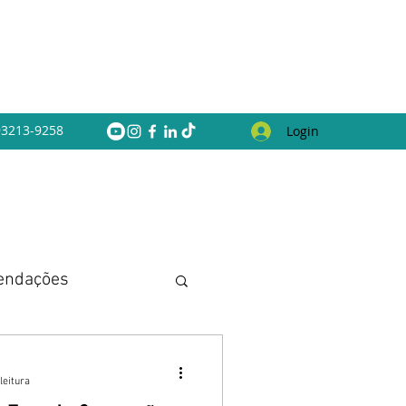
 93213-9258
Login
endações
leitura