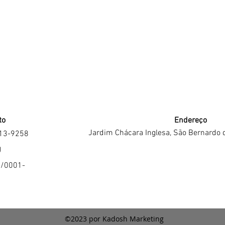
to
Endereço
Jardim Chácara Inglesa, São Bernardo 
213-9258
J
4/0001-
©2023 por Kadosh Marketing