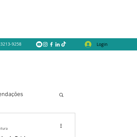
 93213-9258
Login
endações
itura