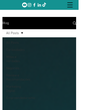
Blog
All Posts
All Posts
Curiosidades
Mitos e
Verdades
Negócios
Review e
Recomendações
Marketing
Digital
Empreendedorismo