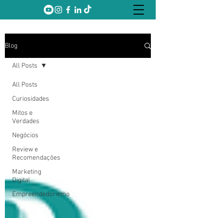
Blog
All Posts
All Posts
Curiosidades
Mitos e
Verdades
Negócios
Review e
Recomendações
Marketing
Digital
Empreendedorismo