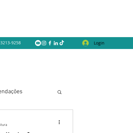
 93213-9258
Login
endações
itura