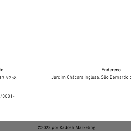
to
Endereço
Jardim Chácara Inglesa, São Bernardo 
213-9258
J
4/0001-
©2023 por Kadosh Marketing