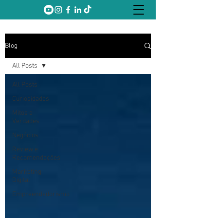
Blog
All Posts
All Posts
Curiosidades
Mitos e
Verdades
Negócios
Review e
Recomendações
Marketing
Digital
Empreendedorismo