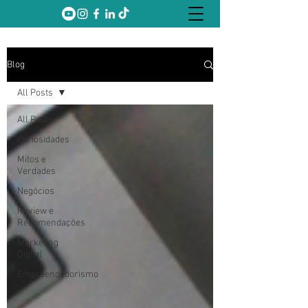
Blog
All Posts
All Posts
Curiosidades
Mitos e
Verdades
Negócios
Review e
Recomendações
Marketing
Digital
Empreendedorismo