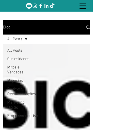
Blog
All Posts
All Posts
Curiosidades
Mitos e
Verdades
Negócios
Review e
Recomendações
Marketing
Digital
Empreendedorismo