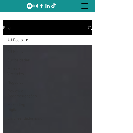
Blog
All Posts
All Posts
Curiosidades
Mitos e
Verdades
Negócios
Review e
Recomendações
Marketing
Digital
Empreendedorismo