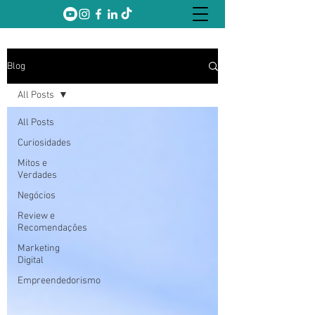
Blog
All Posts
All Posts
Curiosidades
Mitos e
Verdades
Negócios
Review e
Recomendações
Marketing
Digital
Empreendedorismo