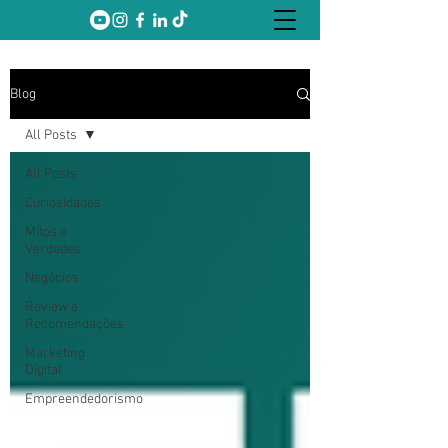
Blog
All Posts
All Posts
Curiosidades
Mitos e
Verdades
Negócios
Review e
Recomendações
Marketing
Digital
Empreendedorismo