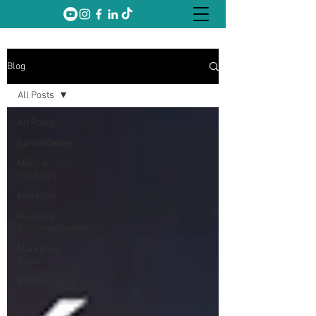
Blog
All Posts
All Posts
Curiosidades
Mitos e
Verdades
Negócios
Review e
Recomendações
Marketing
Digital
Empreendedorismo