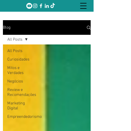
Blog
All Posts
All Posts
Curiosidades
Mitos e
Verdades
Negócios
Review e
Recomendações
Marketing
Digital
Empreendedorismo