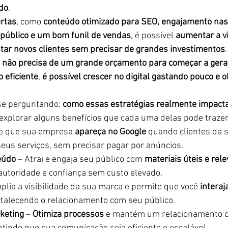
do
.
ertas
, como 
conteúdo otimizado para SEO, engajamento nas 
público e um bom funil de vendas
, é possível 
aumentar a vi
tar novos clientes sem precisar de grandes investimentos
.
ê não precisa de um grande orçamento para começar a gera
 eficiente
, 
é possível crescer no digital gastando pouco e 
se perguntando: 
como essas estratégias realmente impact
explorar alguns benefícios que cada uma delas pode trazer
te que sua empresa 
apareça no Google
 quando clientes da s
eus serviços, sem precisar pagar por anúncios.
eúdo
 – Atrai e engaja seu público com 
materiais úteis e rel
autoridade e confiança sem custo elevado.
plia a visibilidade da sua marca e permite que você 
interaj
ortalecendo o relacionamento com seu público.
keting
 – 
Otimiza processos
 e mantém um relacionamento c