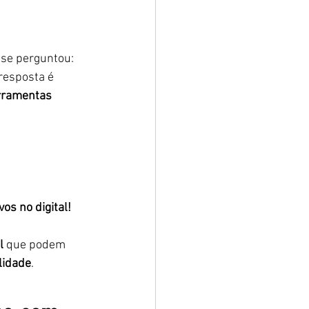
 se perguntou: 
 resposta é 
erramentas 
os no digital!
l
 que podem 
lidade
.