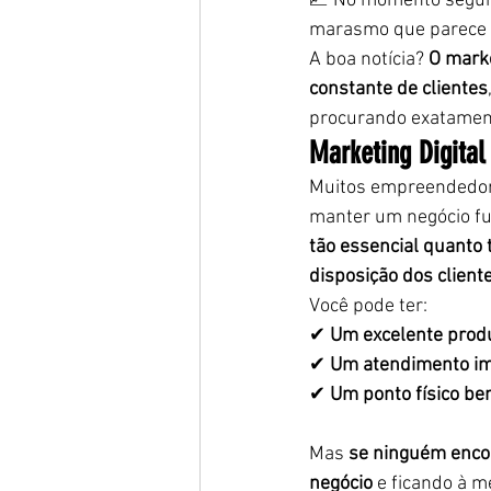
📈 No momento seguin
marasmo que parece n
A boa notícia? 
O marke
constante de clientes
procurando exatament
Marketing Digital
Muitos empreendedor
manter um negócio fu
tão essencial quanto 
disposição dos client
Você pode ter:
✔ 
Um excelente prod
✔ 
Um atendimento i
✔ 
Um ponto físico be
Mas 
se ninguém encon
negócio
 e ficando à m