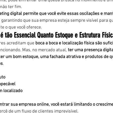
te, pode enfrentar uma queda brusca no movimento e um 
ão ter fim.
ting digital permite que você evite essas oscilações e man
, garantindo que sua empresa esteja sempre visível para q
e o que você oferece.
 é tão Essencial Quanto Estoque e Estrutura Físic
es acreditam que 
boca a boca e localização física são sufic
ncionando. Mas, no mercado atual, 
ter uma presença digita
ter um bom estoque, uma fachada atrativa e produtos de q
es
.
uto
mpecável
m localizado
trar sua empresa online, você estará limitando o crescime
ercê de um fluxo de clientes imprevisível.