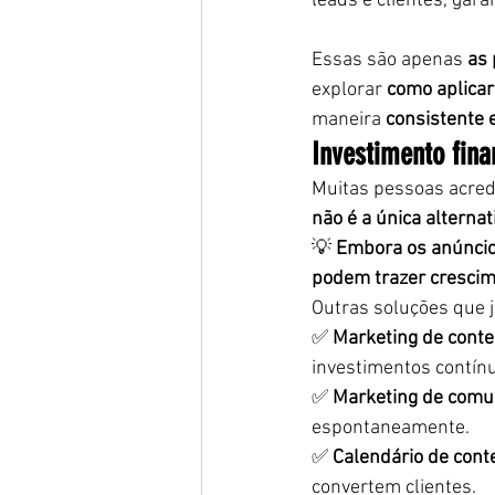
leads e clientes, gar
Essas são apenas 
as 
explorar 
como aplicar
maneira 
consistente 
Investimento fina
Muitas pessoas acred
não é a única alternat
💡 
Embora os anúncio
podem trazer crescime
Outras soluções que 
✅ 
Marketing de cont
investimentos contín
✅ 
Marketing de comu
espontaneamente.
✅ 
Calendário de con
convertem clientes.