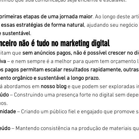
antindo que sua comunicação seja eficiente e escalável.
primeiras etapas de uma jornada maior
. Ao longo deste art
 essas estratégias de forma natural
, ajudando seu negócio 
e sustentável
.
nceiro não é tudo no marketing digital
itam que 
sem anúncios pagos, não é possível crescer no di
iva
 – e nem sempre é a melhor para quem tem orçamento l
s pagos permitam escalar resultados rapidamente, outras 
nto orgânico e sustentável a longo prazo.
já abordamos em 
nosso blog
 e que podem ser exploradas i
eúdo
 – Construindo uma presença forte no digital sem depe
uos.
nidade
 – Criando um público fiel e engajado que promove 
teúdo
 – Mantendo consistência na produção de materiais qu