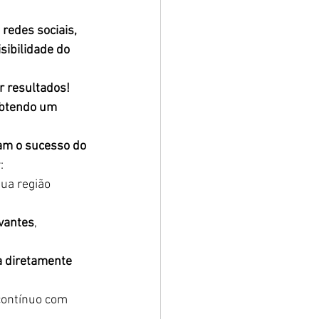
redes sociais, 
sibilidade do 
r resultados!
obtendo um 
am o sucesso do 
:
ua região 
evantes
, 
a diretamente 
ontínuo com 