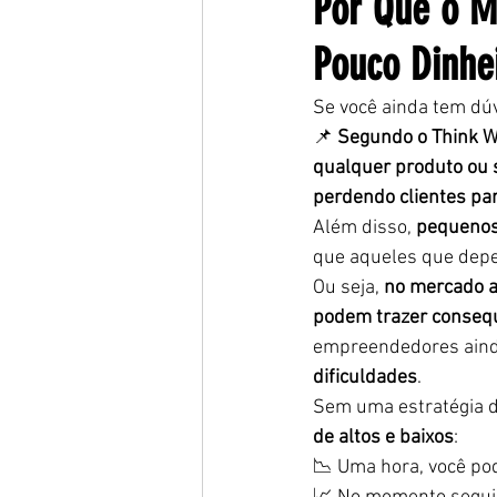
Por Que o M
Pouco Dinhe
Se você ainda tem dú
📌 
Segundo o Think W
qualquer produto ou 
perdendo clientes par
Além disso, 
pequenos 
que aqueles que depe
Ou seja, 
no mercado at
podem trazer consequ
empreendedores aind
dificuldades
.
Sem uma estratégia di
de altos e baixos
:
📉 Uma hora, você pod