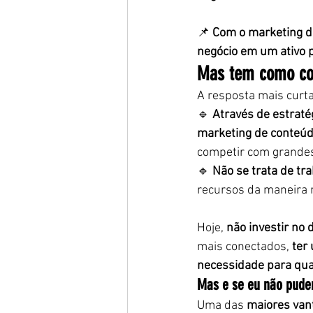
📌 
Com o marketing di
negócio em um ativo p
Mas tem como co
A resposta mais curta
🔹 
Através de estraté
marketing de conteúd
competir com grande
🔹 
Não se trata de tr
recursos da maneira ma
Hoje, 
não investir no 
mais conectados, 
ter
necessidade para qua
Mas e se eu não puder
Uma das 
maiores van