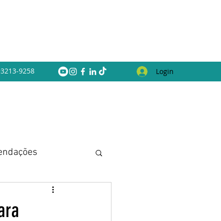
 93213-9258
Login
endações
ara