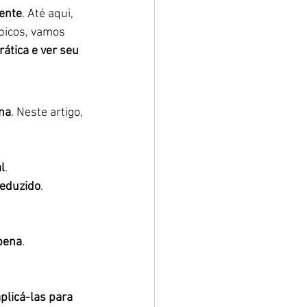
iente
. Até aqui, 
picos, vamos 
ática e ver seu 
una
. Neste artigo, 
l
.
reduzido
.
pena
.
plicá-las para 