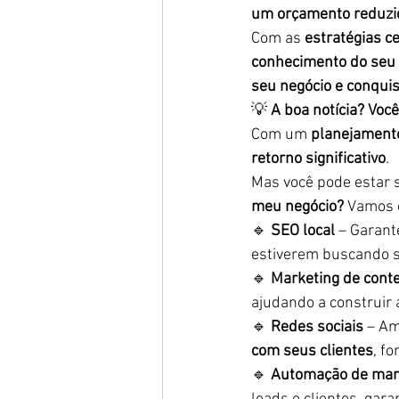
um orçamento reduzi
Com as 
estratégias c
conhecimento do seu 
seu negócio e conquis
💡 
A boa notícia? Voc
Com um 
planejamento
retorno significativo
.
Mas você pode estar 
meu negócio?
 Vamos 
🔹 
SEO local
 – Garan
estiverem buscando s
🔹 
Marketing de cont
ajudando a construir 
🔹 
Redes sociais
 – Am
com seus clientes
, f
🔹 
Automação de mar