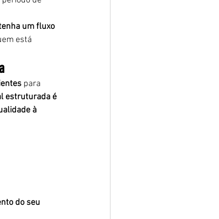
período de 
tenha um fluxo 
uem está 
a
ientes
 para 
l estruturada é 
ualidade à 
nto do seu 