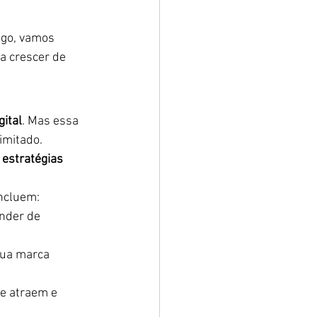
igo, vamos 
a crescer de 
gital
. Mas essa 
imitado.
estratégias 
ncluem:
nder de 
sua marca 
e atraem e 