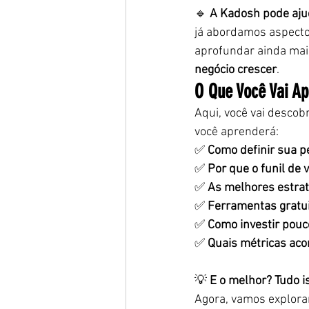
🔹 
A Kadosh pode ajud
já abordamos aspecto
aprofundar ainda mai
negócio crescer
.
O Que Você Vai Ap
Aqui, você vai descobr
você aprenderá:
✅ 
Como definir sua pe
✅ 
Por que o funil de
✅ 
As melhores estrat
✅ 
Ferramentas gratui
✅ 
Como investir pouc
✅ 
Quais métricas aco
💡 
E o melhor? Tudo i
Agora, vamos explora