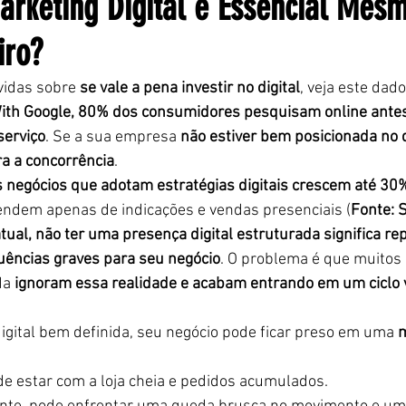
arketing Digital é Essencial Mes
iro?
vidas sobre 
se vale a pena investir no digital
, veja este dado
ith Google, 80% dos consumidores pesquisam online ante
serviço
. Se a sua empresa 
não estiver bem posicionada no d
a a concorrência
.
negócios que adotam estratégias digitais crescem até 30
ndem apenas de indicações e vendas presenciais (
Fonte: 
ual, não ter uma presença digital estruturada significa rep
ências graves para seu negócio
. O problema é que muitos 
a 
ignoram essa realidade e acabam entrando em um ciclo v
gital bem definida, seu negócio pode ficar preso em uma 
m
e estar com a loja cheia e pedidos acumulados.