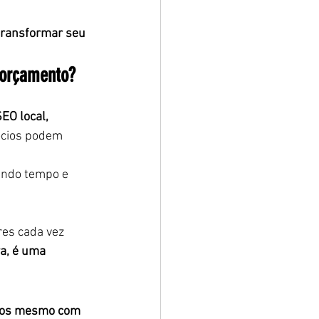
 transformar seu 
orçamento?
EO local, 
ócios podem 
tindo tempo e 
es cada vez 
a, é uma 
ados mesmo com 