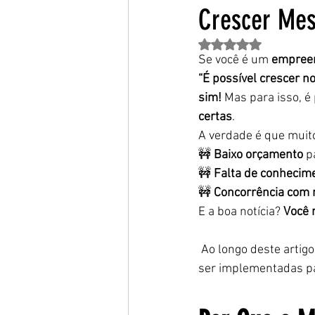
Crescer Me
Avaliado com NaN de 
Se você é um 
empreen
“É possível crescer 
sim!
 Mas para isso, é 
certas
.
A verdade é que muit
🚧 
Baixo orçamento
 p
🚧 
Falta de conhecime
🚧 
Concorrência com 
E a boa notícia? 
Você 
 Ao longo deste artig
ser implementadas p