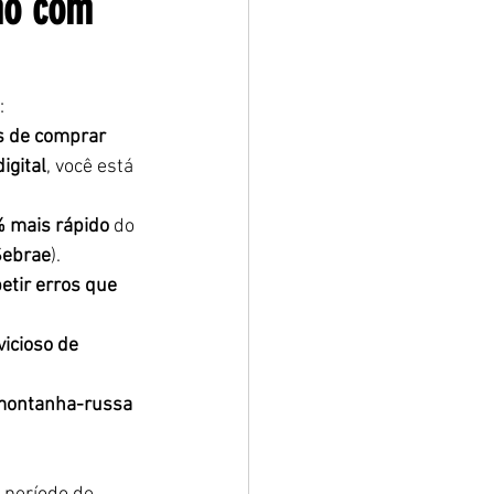
mo com 
:
s de comprar 
igital
, você está 
% mais rápido
 do 
Sebrae
).
etir erros que 
icioso de 
ontanha-russa 