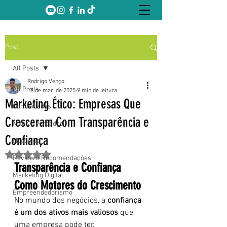
Post
All Posts
Rodrigo Venço
All Posts
18 de mar. de 2025
9 min de leitura
Marketing Ético: Empresas Que
Curiosidades
Cresceram Com Transparência e
Mitos e Verdades
Confiança
Negócios
Avaliado com NaN de 5 estrelas.
Review e Recomendações
Transparência e Confiança 
Marketing Digital
Como Motores do Crescimento
Empreendedorismo
No mundo dos negócios, a 
confiança 
é um dos ativos mais valiosos
 que 
uma empresa pode ter. 