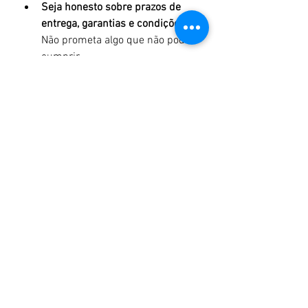
Seja honesto sobre prazos de 
entrega, garantias e condições
 – 
Não prometa algo que não pode 
cumprir.
Se houver um erro, assuma e 
resolva
 – Empresas que 
admitem falhas e corrigem 
rapidamente ganham a 
confiança dos clientes.
Evite scripts engessados
 – 
Treine sua equipe para dar 
informações claras, sem 
empurrar vendas de forma 
agressiva.
📌 
Exemplo:
 Assim como a 
Starbucks 
compartilha a origem do seu café
, 
você pode 
mostrar ao seu público os 
bastidores do seu trabalho
, provando 
sua autenticidade.