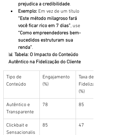
prejudica a credibilidade
.
Exemplo:
 Em vez de um título 
“Este método milagroso fará 
você ficar rico em 7 dias”
, use 
“Como empreendedores bem-
sucedidos estruturam sua 
renda”
.
📊 
Tabela: O Impacto do Conteúdo 
Autêntico na Fidelização do Cliente
Tipo de 
Engajamento 
Taxa de 
Conteúdo
(%)
Fidelização 
(%)
Autêntico e 
78
85
Transparente
Clickbait e 
85
47
Sensacionalis