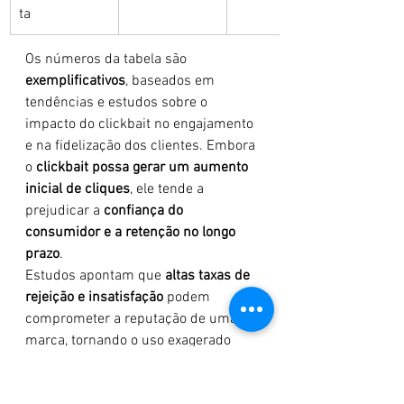
ta
Os números da tabela são 
exemplificativos
, baseados em 
tendências e estudos sobre o 
impacto do clickbait no engajamento 
e na fidelização dos clientes. Embora 
o 
clickbait possa gerar um aumento 
inicial de cliques
, ele tende a 
prejudicar a 
confiança do 
consumidor e a retenção no longo 
prazo
.
Estudos apontam que 
altas taxas de 
rejeição e insatisfação
 podem 
comprometer a reputação de uma 
marca, tornando o uso exagerado 
dessa estratégia 
arriscado e 
insustentável
. O ideal é investir em 