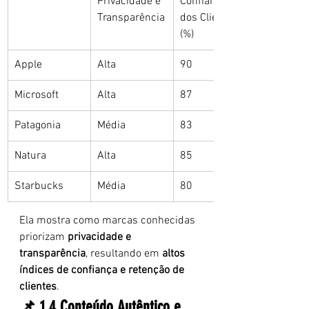
Privacidade e 
Confiança 
Transparência
dos Clientes 
(%)
Apple
Alta
90
Microsoft
Alta
87
Patagonia
Média
83
Natura
Alta
85
Starbucks
Média
80
Ela mostra como marcas conhecidas 
priorizam 
privacidade e 
transparência
, resultando em 
altos 
índices de confiança e retenção de 
clientes
.
📌 1.4 Conteúdo Autêntico e 