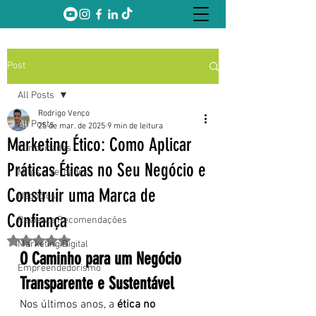
Post
All Posts
Rodrigo Venço
All Posts
25 de mar. de 2025
9 min de leitura
Marketing Ético: Como Aplicar
Curiosidades
Práticas Éticas no Seu Negócio e
Mitos e Verdades
Construir uma Marca de
Negócios
Confiança
Review e Recomendações
Avaliado com NaN de 5 estrelas.
Marketing Digital
O Caminho para um Negócio 
Empreendedorismo
Transparente e Sustentável
Nos últimos anos, a 
ética no 