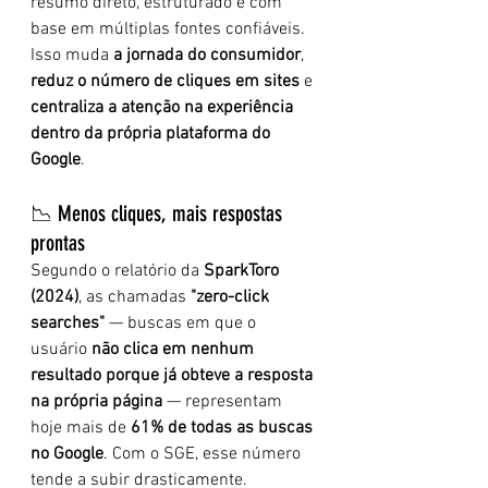
resumo direto, estruturado e com 
base em múltiplas fontes confiáveis. 
Isso muda 
a jornada do consumidor
, 
reduz o número de cliques em sites
 e 
centraliza a atenção na experiência 
dentro da própria plataforma do 
Google
.
📉 Menos cliques, mais respostas 
prontas
Segundo o relatório da 
SparkToro 
(2024)
, as chamadas 
"zero-click 
searches"
 — buscas em que o 
usuário 
não clica em nenhum 
resultado porque já obteve a resposta 
na própria página
 — representam 
hoje mais de 
61% de todas as buscas 
no Google
. Com o SGE, esse número 
tende a subir drasticamente.