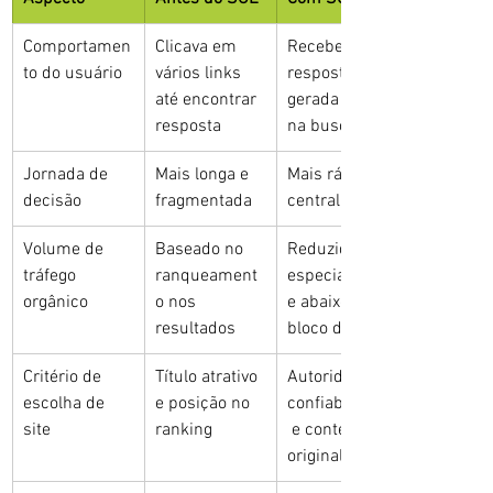
Comportamen
Clicava em 
Recebe 
to do usuário
vários links 
resposta 
até encontrar 
gerada direto 
resposta
na busca
Jornada de 
Mais longa e 
Mais rápida e 
decisão
fragmentada
centralizada
Volume de 
Baseado no 
Reduzido, 
tráfego 
ranqueament
especialment
orgânico
o nos 
e abaixo do 
resultados
bloco da IA
Critério de 
Título atrativo 
Autoridade, 
escolha de 
e posição no 
confiabilidade
site
ranking
 e conteúdo 
original