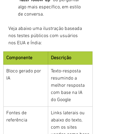
"fazer follow-up"
 ou perguntar 
algo mais específico, em estilo 
de conversa.
Veja abaixo uma ilustração baseada 
nos testes públicos com usuários 
nos EUA e Índia:
Componente
Descrição
Bloco gerado por 
Texto-resposta 
IA
resumindo a 
melhor resposta 
com base na IA 
do Google
Fontes de 
Links laterais ou 
referência
abaixo do texto, 
com os sites 