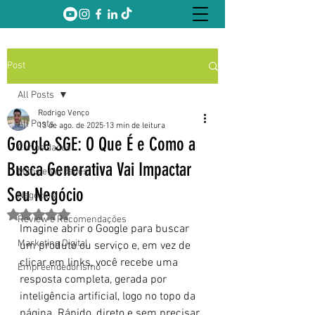
Post
All Posts
Rodrigo Venço
All Posts
13 de ago. de 2025
13 min de leitura
Google SGE: O Que É e Como a
Curiosidades
Busca Generativa Vai Impactar
Mitos e Verdades
Seu Negócio
Negócios
Avaliado com NaN de 5 estrelas.
Review e Recomendações
Imagine abrir o Google para buscar 
Marketing Digital
um produto ou serviço e, em vez de 
clicar em links, você recebe uma 
Empreendedorismo
resposta completa, gerada por 
inteligência artificial, logo no topo da 
página. Rápido, direto e sem precisar 