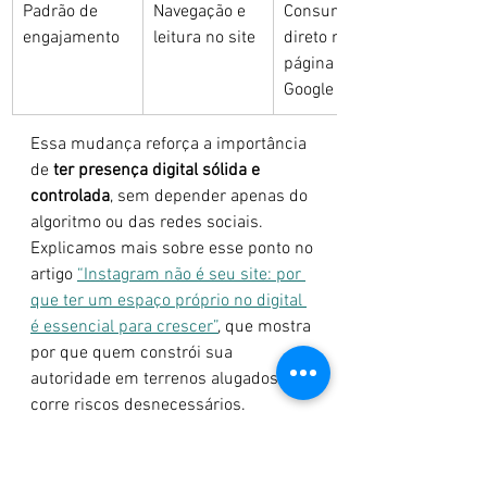
Padrão de 
Navegação e 
Consumo 
engajamento
leitura no site
direto na 
página do 
Google
Essa mudança reforça a importância 
de 
ter presença digital sólida e 
controlada
, sem depender apenas do 
algoritmo ou das redes sociais. 
Explicamos mais sobre esse ponto no 
artigo 
“Instagram não é seu site: por 
que ter um espaço próprio no digital 
é essencial para crescer”
, que mostra 
por que quem constrói sua 
autoridade em terrenos alugados 
corre riscos desnecessários.
📍 
Impactos para SEO e 