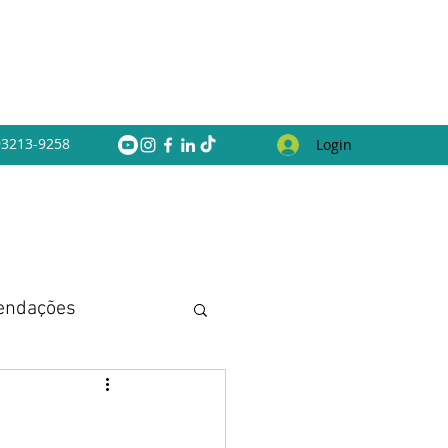
 93213-9258
Login
endações