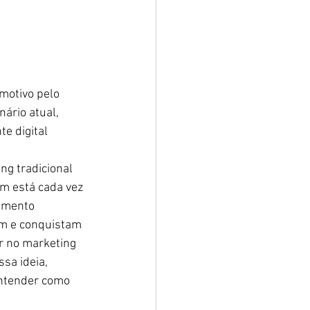
motivo pelo 
ário atual, 
e digital 
g tradicional 
m está cada vez 
imento 
m e conquistam 
r no marketing 
sa ideia, 
ntender como 