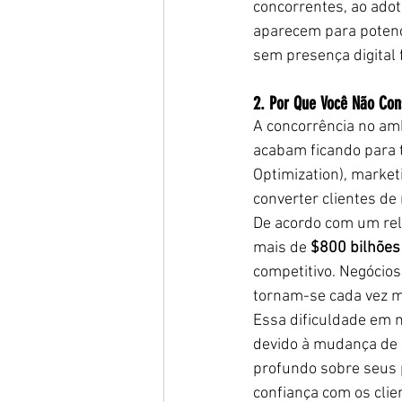
concorrentes, ao adot
aparecem para potenc
sem presença digital 
2. Por Que Você Não Co
A concorrência no amb
acabam ficando para t
Optimization), market
converter clientes de 
De acordo com um rela
mais de 
$800 bilhões
competitivo. Negóci
tornam-se cada vez m
Essa dificuldade em m
devido à mudança de
profundo sobre seus 
confiança com os clie