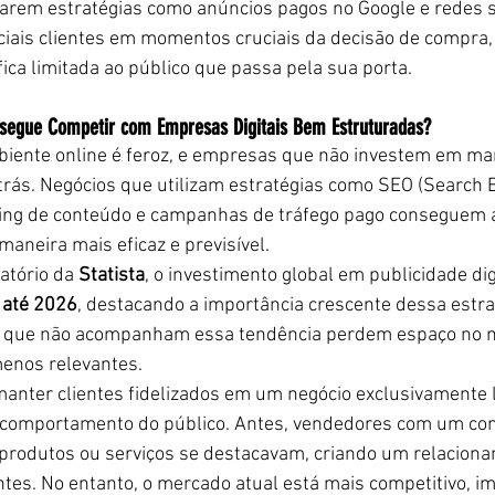
arem estratégias como anúncios pagos no Google e redes so
iais clientes em momentos cruciais da decisão de compra, 
fica limitada ao público que passa pela sua porta.
nsegue Competir com Empresas Digitais Bem Estruturadas?
iente online é feroz, e empresas que não investem em mark
rás. Negócios que utilizam estratégias como SEO (Search 
ing de conteúdo e campanhas de tráfego pago conseguem atr
maneira mais eficaz e previsível.
tório da 
Statista
, o investimento global em publicidade digi
 até 2026
, destacando a importância crescente dessa estra
os que não acompanham essa tendência perdem espaço no 
enos relevantes.
anter clientes fidelizados em um negócio exclusivamente l
 comportamento do público. Antes, vendedores com um co
produtos ou serviços se destacavam, criando um relaciona
ntes. No entanto, o mercado atual está mais competitivo, im