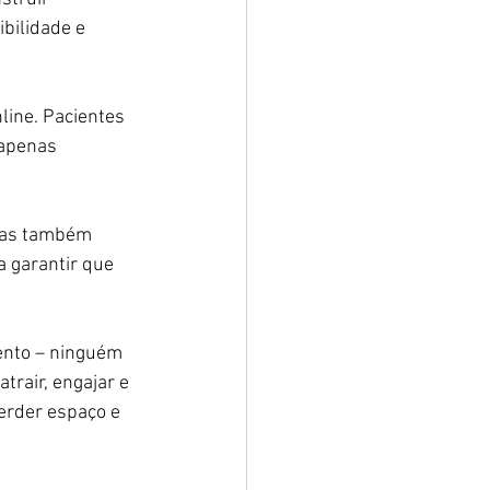
bilidade e 
line. Pacientes 
 apenas 
 mas também 
a garantir que 
ento – ninguém 
trair, engajar e 
perder espaço e 