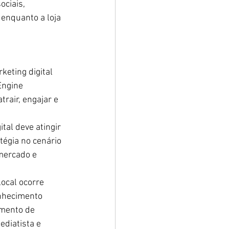
ciais, 
enquanto a loja 
eting digital 
Engine 
air, engajar e 
tal deve atingir 
tégia no cenário 
mercado e 
ocal ocorre 
nhecimento 
mento de 
ediatista e 