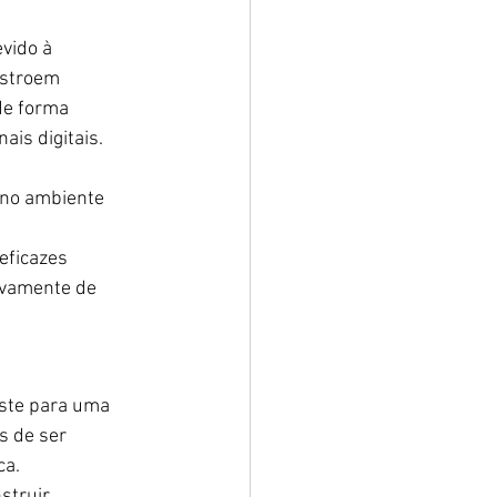
vido à 
nstroem 
de forma 
is digitais.
 no ambiente 
eficazes 
vamente de 
iste para uma 
s de ser 
ca.
struir 