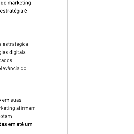
 do marketing 
estratégia é 
 estratégica 
s digitais 
tados 
levância do 
o em suas 
rketing afirmam 
dotam 
das em até um 