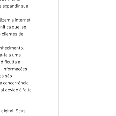
e expandir sua 
izam a internet 
ifica que, se 
 clientes de 
onhecimento. 
á-la a uma 
dificulta a 
o, informações 
es são 
a concorrência 
l devido à falta 
digital. Seus 