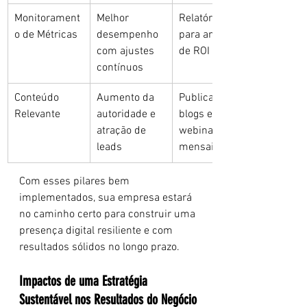
Monitorament
Melhor 
Relatórios 
o de Métricas
desempenho 
para análise 
com ajustes 
de ROI
contínuos
Conteúdo 
Aumento da 
Publicação de 
Relevante
autoridade e 
blogs e 
atração de 
webinars 
leads
mensais
Com esses pilares bem 
implementados, sua empresa estará 
no caminho certo para construir uma 
presença digital resiliente e com 
resultados sólidos no longo prazo.
Impactos de uma Estratégia 
Sustentável nos Resultados do Negócio