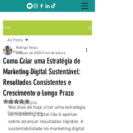
Post
All Posts
Rodrigo Venço
All Posts
2 de jan. de 2025
9 min de leitura
Como Criar uma Estratégia de
Curiosidades
Marketing Digital Sustentável:
Mitos e Verdades
Resultados Consistentes e
Negócios
Crescimento a Longo Prazo
Review e Recomendações
Avaliado com NaN de 5 estrelas.
Marketing Digital
Nos dias de hoje, criar uma estratégia 
Empreendedorismo
de marketing digital não é apenas 
sobre alcançar resultados rápidos. A 
sustentabilidade no marketing digital 