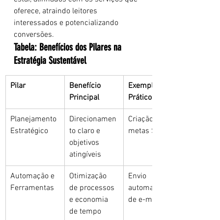
oferece, atraindo leitores 
interessados e potencializando 
conversões.
Tabela: Benefícios dos Pilares na 
Estratégia Sustentável
Pilar
Benefício 
Exemplo 
Principal
Prático
Planejamento 
Direcionamen
Criação de 
Estratégico
to claro e 
metas SMART
objetivos 
atingíveis
Automação e 
Otimização 
Envio 
Ferramentas
de processos 
automatizado 
e economia 
de e-mails
de tempo