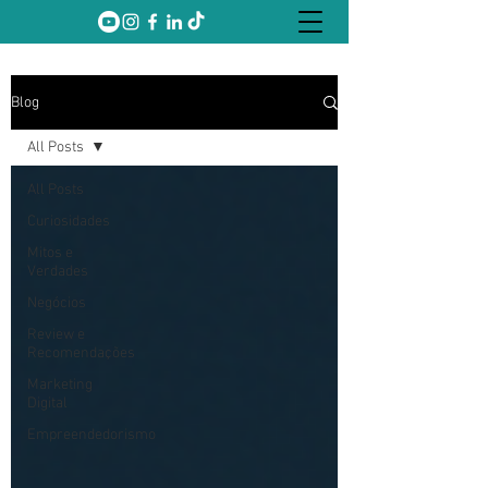
Blog
All Posts
All Posts
Curiosidades
Mitos e
Verdades
Negócios
Review e
Recomendações
Marketing
Digital
Empreendedorismo