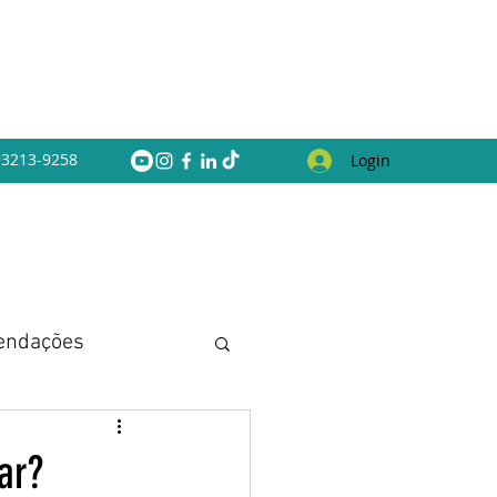
 93213-9258
Login
endações
ar?