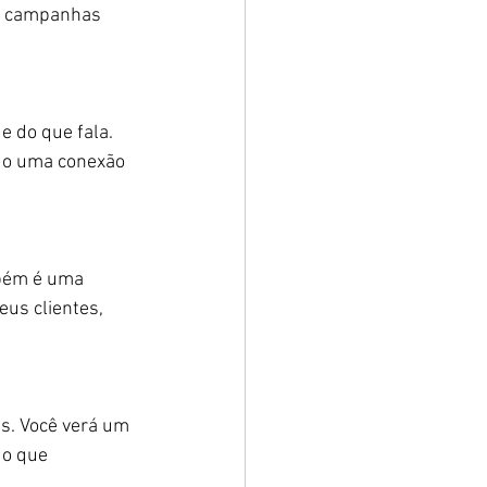
s campanhas 
 do que fala. 
do uma conexão 
mbém é uma 
eus clientes, 
s. Você verá um 
, o que 