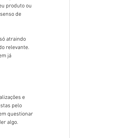
eu produto ou 
 senso de 
só atraindo 
o relevante. 
em já 
alizações e 
stas pelo 
em questionar 
er algo.