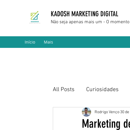
KADOSH MARKETING DIGITAL
Não seja apenas mais um - O momento 
Início
Mais
All Posts
Curiosidades
Marketing Digital
Empr
Rodrigo Venço
30 de
Marketing d