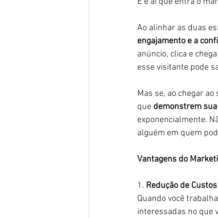
E é aí que entra o ma
Ao alinhar as duas est
engajamento e a conf
anúncio, clica e cheg
esse visitante pode s
Mas se, ao chegar ao 
que 
demonstrem sua 
exponencialmente. Não
alguém em quem pode
Vantagens do Market
1. 
Redução de Custos
Quando você trabalha
interessadas no que vo