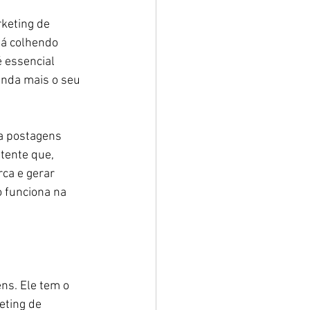
keting de 
á colhendo 
 essencial 
inda mais o seu 
a postagens 
tente que, 
ca e gerar 
 funciona na 
ns. Ele tem o 
eting de 