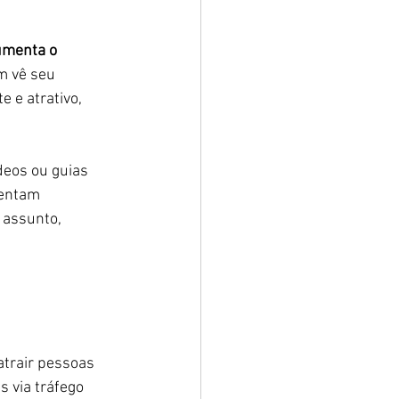
menta o 
m vê seu 
 e atrativo, 
deos ou guias 
mentam 
 assunto, 
trair pessoas 
s via tráfego 