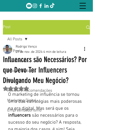
Post
All Posts
Rodrigo Venço
All Posts
27 de nov. de 2024
4 min de leitura
Influencers são Necessários? Por
Curiosidades
que Devo Ter Influencers
Mitos e Verdades
Divulgando Meu Negócio?
Negócios
Avaliado com NaN de 5 estrelas.
Review e Recomendações
O marketing de influência se tornou 
Marketing Digital
uma das estratégias mais poderosas 
na era digital. Mas será que os 
Empreendedorismo
influencers
 são necessários para o 
sucesso do seu negócio? A resposta, 
na maioria dos casos, é sim! Seja 