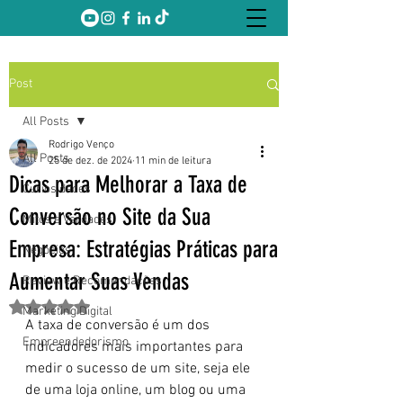
Post
All Posts
Rodrigo Venço
All Posts
25 de dez. de 2024
11 min de leitura
Dicas para Melhorar a Taxa de
Curiosidades
Conversão no Site da Sua
Mitos e Verdades
Empresa: Estratégias Práticas para
Negócios
Aumentar Suas Vendas
Review e Recomendações
Avaliado com NaN de 5 estrelas.
Marketing Digital
A taxa de conversão é um dos 
Empreendedorismo
indicadores mais importantes para 
medir o sucesso de um site, seja ele 
de uma loja online, um blog ou uma 