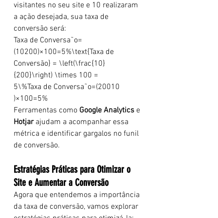
visitantes no seu site e 10 realizaram 
a ação desejada, sua taxa de 
conversão será:
Taxa de Conversa˜o=
(10200)×100=5%\text{Taxa de 
Conversão} = \left(\frac{10}
{200}\right) \times 100 = 
5\%Taxa de Conversa˜o=(20010​
)×100=5%
Ferramentas como 
Google Analytics
 e 
Hotjar
 ajudam a acompanhar essa 
métrica e identificar gargalos no funil 
de conversão.
Estratégias Práticas para Otimizar o 
Site e Aumentar a Conversão
Agora que entendemos a importância 
da taxa de conversão, vamos explorar 