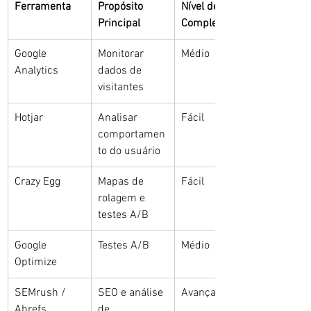
Ferramenta
Propósito 
Nível de 
Principal
Complexidade
Google 
Monitorar 
Médio
Analytics
dados de 
visitantes
Hotjar
Analisar 
Fácil
comportamen
to do usuário
Crazy Egg
Mapas de 
Fácil
rolagem e 
testes A/B
Google 
Testes A/B
Médio
Optimize
SEMrush / 
SEO e análise 
Avançado
Ahrefs
de 