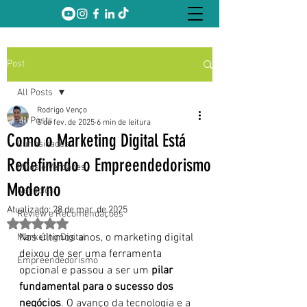
Post
All Posts
Rodrigo Venço
All Posts
5 de fev. de 2025
6 min de leitura
Como o Marketing Digital Está
Curiosidades
Redefinindo o Empreendedorismo
Mitos e Verdades
Moderno
Negócios
Atualizado:
28 de mar. de 2025
Review e Recomendações
Avaliado com NaN de 5 estrelas.
Nos últimos anos, o marketing digital 
Marketing Digital
deixou de ser uma ferramenta 
Empreendedorismo
opcional e passou a ser um 
pilar 
fundamental para o sucesso dos 
negócios
. O avanço da tecnologia e a 