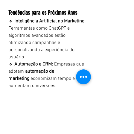
Tendências para os Próximos Anos
🔹 
Inteligência Artificial no Marketing: 
Ferramentas como ChatGPT e 
algoritmos avançados estão 
otimizando campanhas e 
personalizando a experiência do 
usuário.
🔹 
Automação e CRM: 
Empresas que 
adotam 
automação de 
marketing
 economizam tempo e 
aumentam conversões.
🔹 
Vídeo Marketing e Social 
Commerce: 
O consumo de vídeos 
aumenta a cada ano. Plataformas 
como TikTok, Instagram Reels e 
YouTube Shorts são fundamentais 
para estratégias futuras.