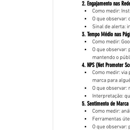
2. Engajamento nas Rede
Como medir: Inst
O que observar: 
Sinal de alerta:
3. Tempo Médio nas Pág
Como medir: Goog
O que observar: 
mantendo o públi
4. NPS (Net Promoter Sc
Como medir: via 
marca para algu
O que observar: n
Interpretação: q
5. Sentimento de Marca
Como medir: anál
Ferramentas útei
O que observar: 