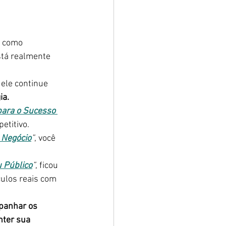
e como 
tá realmente 
 ele continue 
ia.
para o Sucesso 
etitivo.
u Negócio
”
, você 
 Público
”
, ficou 
ulos reais com 
panhar os 
nter sua 