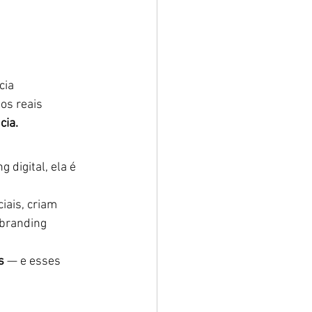
cia
os reais
cia.
 digital, ela é 
ais, criam 
 branding 
s
 — e esses 