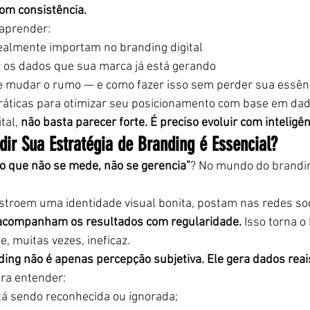
com consistência.
 aprender:
ealmente importam no branding digital
 os dados que sua marca já está gerando
e mudar o rumo — e como fazer isso sem perder sua essên
áticas para otimizar seu posicionamento com base em dad
al, 
não basta parecer forte. É preciso evoluir com inteligên
ir Sua Estratégia de Branding é Essencial?
“o que não se mede, não se gerencia”
? No mundo do branding
troem uma identidade visual bonita, postam nas redes soci
acompanham os resultados com regularidade.
 Isso torna o
e, muitas vezes, ineficaz.
ding não é apenas percepção subjetiva. Ele gera dados reai
ara entender:
á sendo reconhecida ou ignorada;