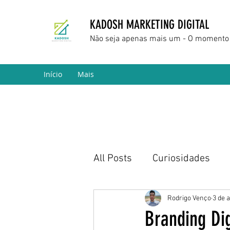
KADOSH MARKETING DIGITAL
Não seja apenas mais um - O momento 
Início
Mais
All Posts
Curiosidades
Marketing Digital
Empr
Rodrigo Venço
3 de 
Branding Dig