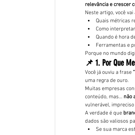
relevância e crescer 
Neste artigo, você vai
Quais métricas r
Como interpretar
Quando é hora d
Ferramentas e pr
Porque no mundo digit
📌 1. Por Que Med
Você já ouviu a frase 
uma regra de ouro.
Muitas empresas cons
conteúdo, mas... 
não 
vulnerável, impreciso 
A verdade é que 
bran
dados são valiosos p
Se sua marca est