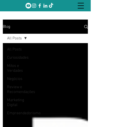
Blog
All Posts
All Posts
Curiosidades
Mitos e
Verdades
Negócios
Review e
Recomendações
Marketing
Digital
Empreendedorismo