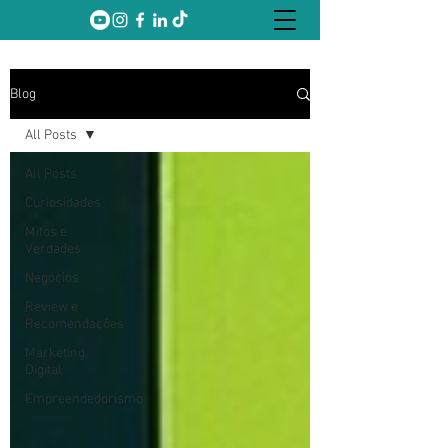
Blog
All Posts
All Posts
Curiosidades
Mitos e
Verdades
Negócios
Review e
Recomendações
Marketing
Digital
Empreendedorismo