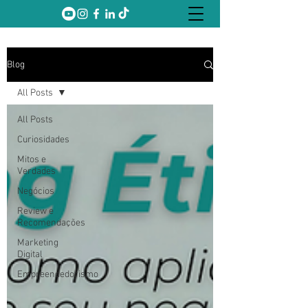
Blog
All Posts
All Posts
Curiosidades
Mitos e
Verdades
Negócios
Review e
Recomendações
Marketing
Digital
Empreendedorismo