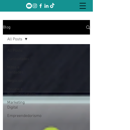
Blog
All Posts
All Posts
Curiosidades
Mitos e
Verdades
Negócios
Review e
Recomendações
Marketing
Digital
Empreendedorismo