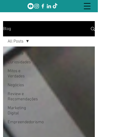
Blog
All Posts
All Posts
Curiosidades
Mitos e
Verdades
Negócios
Review e
Recomendações
Marketing
Digital
Empreendedorismo