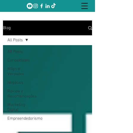
Blog
All Posts
All Posts
Curiosidades
Mitos e
Verdades
Negócios
Review e
Recomendações
Marketing
Digital
Empreendedorismo