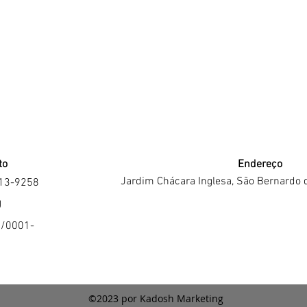
to
Endereço
Jardim Chácara Inglesa, São Bernardo 
213-9258
J
4/0001-
©2023 por Kadosh Marketing