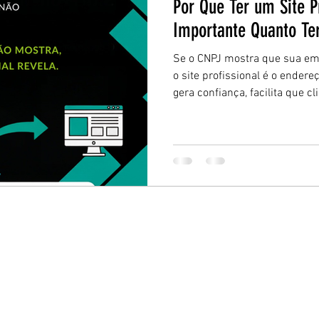
Por Que Ter um Site P
Importante Quanto T
Se o CNPJ mostra que sua emp
o site profissional é o endereço
gera confiança, facilita que 
Google e transforma visitas 
vendas. Neste artigo, explica
por que ter um site bem feito 
um CNPJ para crescer no mer