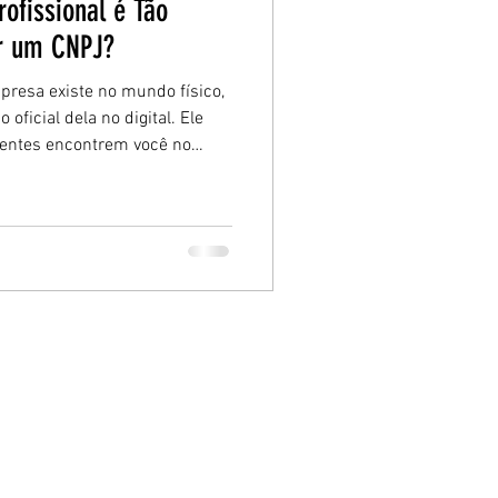
rofissional é Tão
er um CNPJ?
resa existe no mundo físico,
 oficial dela no digital. Ele
clientes encontrem você no
em oportunidades reais de
mos de forma clara e prática
é tão essencial quanto abrir
cado atual.