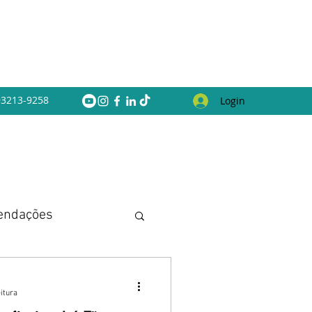
 93213-9258
Login
endações
itura