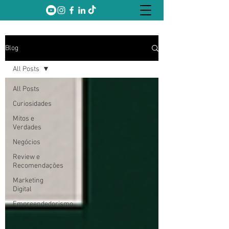
Blog
All Posts
All Posts
Curiosidades
Mitos e
Verdades
Negócios
Review e
Recomendações
Marketing
Digital
Empreendedorismo