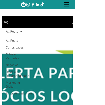
Blog
All Posts
All Posts
Curiosidades
Mitos e
Verdades
Negócios
Review e
Recomendações
Marketing
Digital
Empreendedorismo