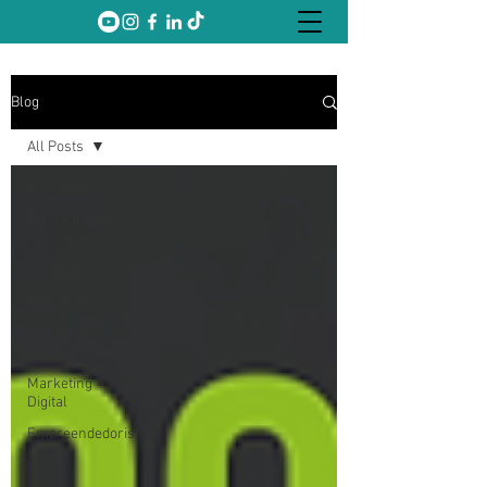
Blog
All Posts
All Posts
Curiosidades
Mitos e
Verdades
Negócios
Review e
Recomendações
Marketing
Digital
Empreendedorismo