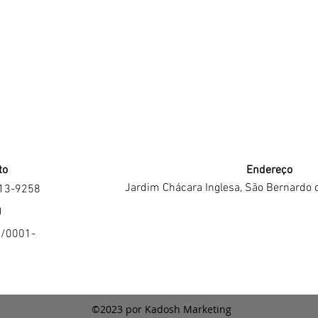
to
Endereço
Jardim Chácara Inglesa, São Bernardo 
213-9258
J
4/0001-
©2023 por Kadosh Marketing