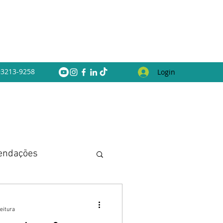
 93213-9258
Login
endações
eitura