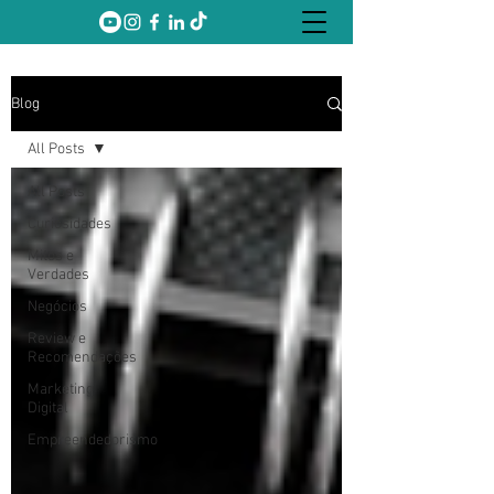
Blog
All Posts
All Posts
Curiosidades
Mitos e
Verdades
Negócios
Review e
Recomendações
Marketing
Digital
Empreendedorismo