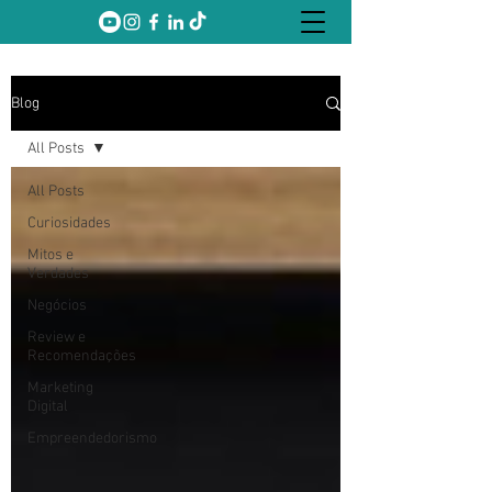
Blog
All Posts
All Posts
Curiosidades
Mitos e
Verdades
Negócios
Review e
Recomendações
Marketing
Digital
Empreendedorismo