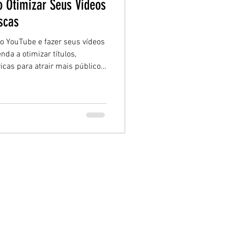
 Otimizar Seus Vídeos
scas
o YouTube e fazer seus vídeos
da a otimizar títulos,
icas para atrair mais público
m resultados reais.