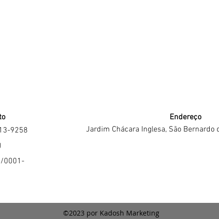
to
Endereço
Jardim Chácara Inglesa, São Bernardo 
213-9258
J
4/0001-
©2023 por Kadosh Marketing