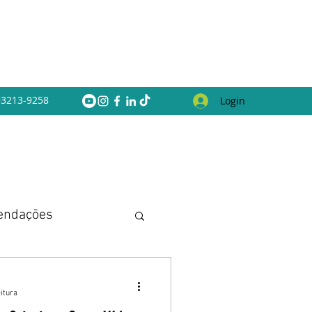
 93213-9258
Login
endações
itura