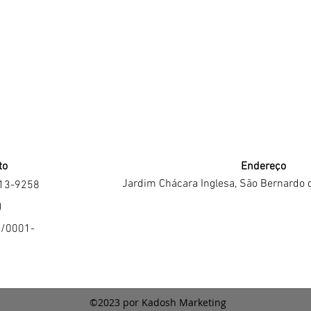
to
Endereço
Jardim Chácara Inglesa, São Bernardo 
213-9258
J
4/0001-
©2023 por Kadosh Marketing