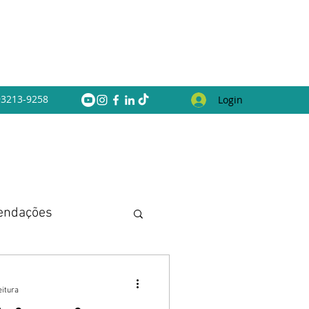
 93213-9258
Login
endações
eitura