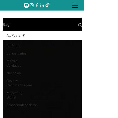
Blog
All Posts
All Posts
Curiosidades
Mitos e
Verdades
Negócios
Review e
Recomendações
Marketing
Digital
Empreendedorismo