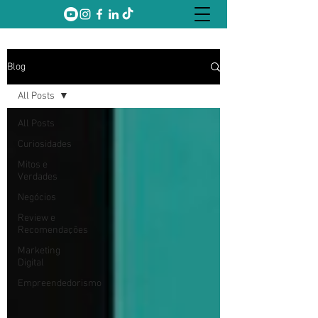
Blog
All Posts
All Posts
Curiosidades
Mitos e
Verdades
Negócios
Review e
Recomendações
Marketing
Digital
Empreendedorismo