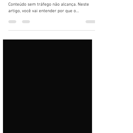
Conteúdo
Tráfego sem conteúdo não converte.
Conteúdo sem tráfego não alcança. Neste
artigo, você vai entender por que o
empreendedor moderno precisa pensar com
estratégia e integrar essas duas forças para
crescer no digital com consistência, clareza e
resultado.