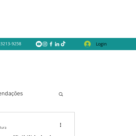
 93213-9258
Login
endações
itura