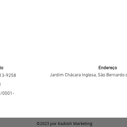
to
Endereço
Jardim Chácara Inglesa, São Bernardo 
213-9258
J
4/0001-
©2023 por Kadosh Marketing