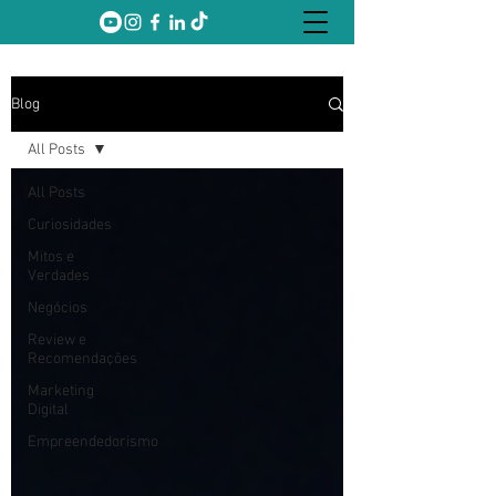
Blog
All Posts
All Posts
Curiosidades
Mitos e
Verdades
Negócios
Review e
Recomendações
Marketing
Digital
Empreendedorismo