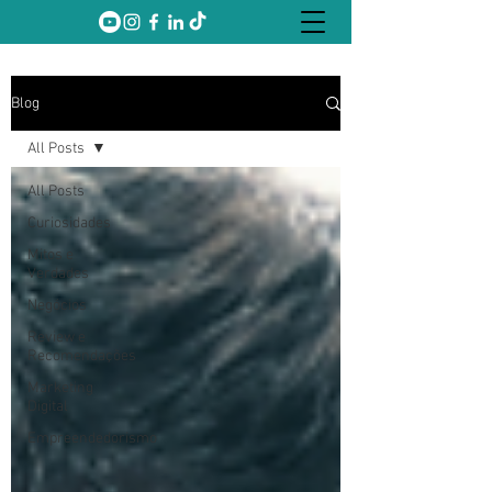
Blog
All Posts
All Posts
Curiosidades
Mitos e
Verdades
Negócios
Review e
Recomendações
Marketing
Digital
Empreendedorismo