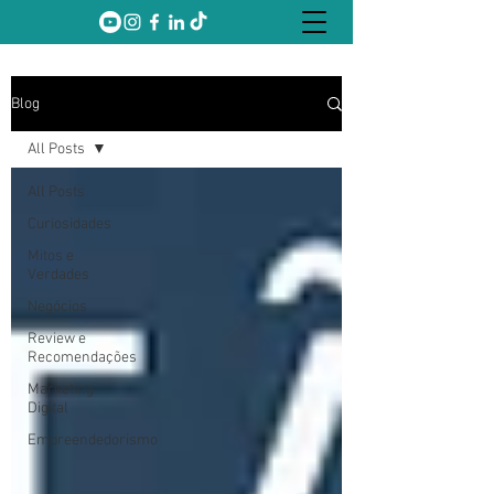
Blog
All Posts
All Posts
Curiosidades
Mitos e
Verdades
Negócios
Review e
Recomendações
Marketing
Digital
Empreendedorismo