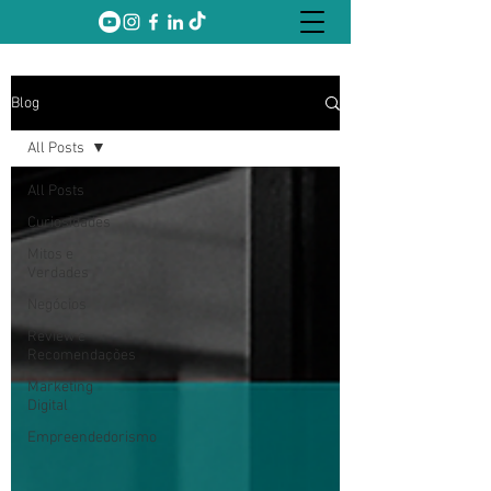
Blog
All Posts
All Posts
Curiosidades
Mitos e
Verdades
Negócios
Review e
Recomendações
Marketing
Digital
Empreendedorismo