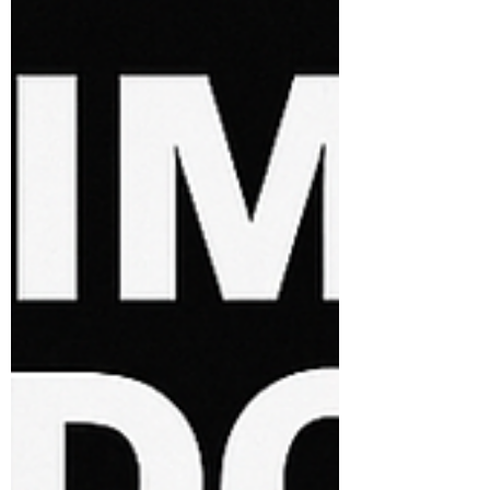
Conteúdo
Tráfego sem conteúdo não converte.
Conteúdo sem tráfego não alcança. Neste
artigo, você vai entender por que o
empreendedor moderno precisa pensar com
estratégia e integrar essas duas forças para
crescer no digital com consistência, clareza e
resultado.