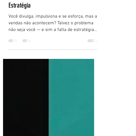
Rodrigo Venço
30 de jul. de 2025
15 min de leitura
Empreendedor, Está Difícil Aumentar as
Vendas? O Problema Pode Ser a Falta de
Estratégia
Você divulga, impulsiona e se esforça, mas as
vendas não acontecem? Talvez o problema
não seja você — e sim a falta de estratégia.
Neste artigo, revelamos os erros que travam
seu crescimento, como estruturar seu
marketing de forma inteligente e por que
contar com um parceiro estratégico pode
mudar tudo.