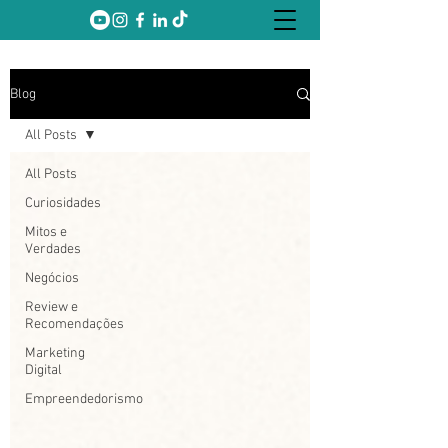
Blog
All Posts
All Posts
Curiosidades
Mitos e
Verdades
Negócios
Review e
Recomendações
Marketing
Digital
Empreendedorismo