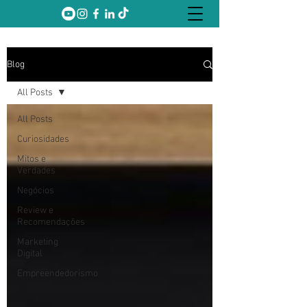
Blog
All Posts
All Posts
Curiosidades
Mitos e
Verdades
Negócios
Review e
Recomendações
Marketing
Digital
Empreendedorismo