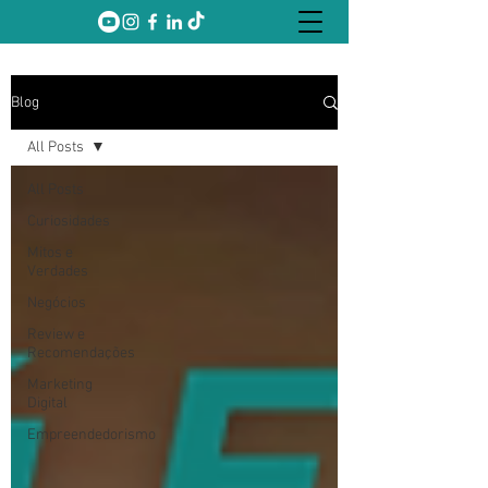
Blog
All Posts
All Posts
Curiosidades
Mitos e
Verdades
Negócios
Review e
Recomendações
Marketing
Digital
Empreendedorismo